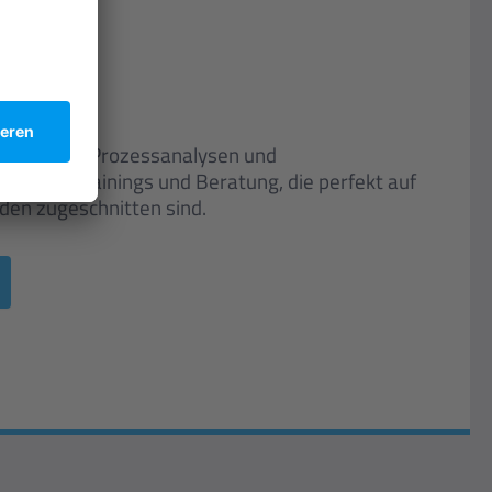
neiderte Prozessanalysen und
gration, Trainings und Beratung, die perfekt auf
den zugeschnitten sind.