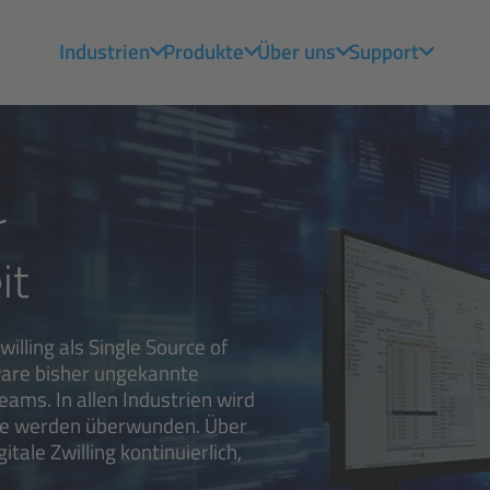
Industrien
Produkte
Über uns
Support
r
it
willing als Single Source of
tware bisher ungekannte
Teams. In allen Industrien wird
sse werden überwunden. Über
le Zwilling kontinuierlich,