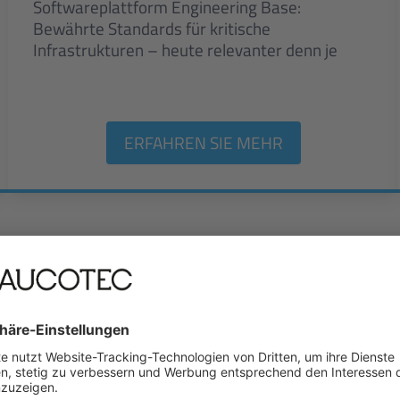
Softwareplattform Engineering Base:
Bewährte Standards für kritische
Infrastrukturen – heute relevanter denn je
ERFAHREN SIE MEHR