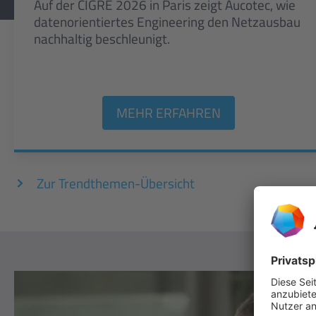
Auf der CIGRE 2026 in Paris zeigt Aucotec, wie
datenorientiertes Engineering den Netzausbau
nachhaltig beschleunigt.
MEHR ERFAHREN
Zur Trendthemen-Übersicht