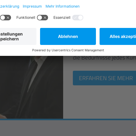
Consulting
AUCOTEC bietet maßgesch
Machbarkeitsstudien, Inte
die Bedürfnisse jedes Kun
ERFAHREN SIE MEHR