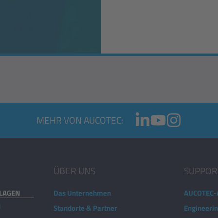
MEHR VON AUCOTEC:
ÜBER UNS
SUPPOR
NLAGEN
Das Unternehmen
AUCOTEC-
d
Standorte & Partner
Engineeri