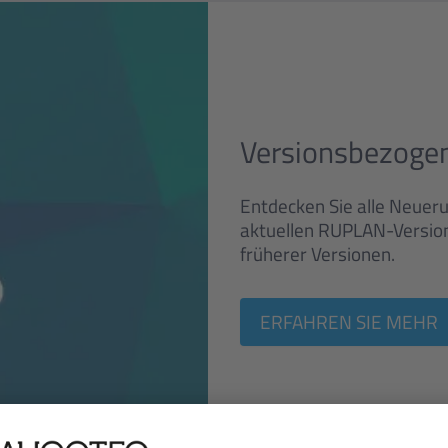
Versionsbezoge
Entdecken Sie alle Neuer
aktuellen RUPLAN-Version
früherer Versionen.
ERFAHREN SIE MEHR