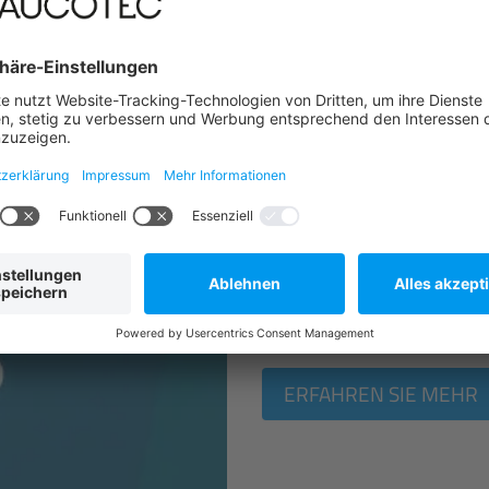
Kontaktinforma
Unser Helpdesk ist weltweit
Ansprechpartner in Ihrer 
ERFAHREN SIE MEHR