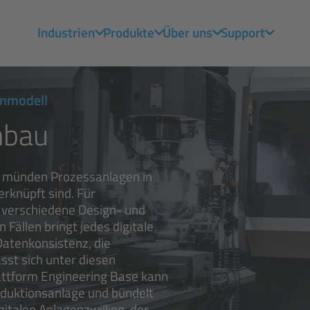
Industrien
Produkte
Über uns
Support
enmodell
nbau
ig münden Prozessanlagen in
rknüpft sind. Für
 verschiedene Design- und
Fällen bringt jedes digitale
Datenkonsistenz, die
ässt sich unter diesen
ttform Engineering Base kann
roduktionsanlage und bündelt
gitalen Anlagenzwilling, der