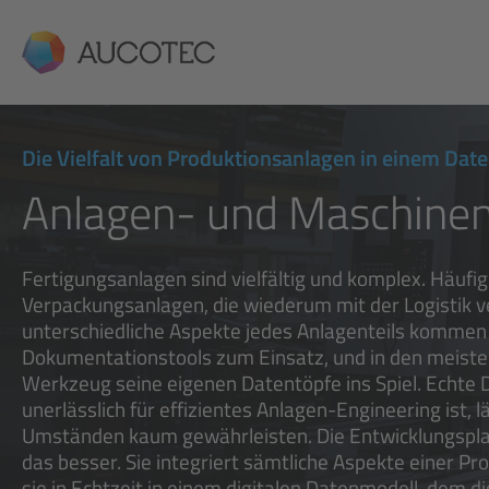
AUCOTEC
Die Vielfalt von Produktionsanlagen in einem Dat
Anlagen- und Maschine
Fertigungsanlagen sind vielfältig und komplex. Häuf
Verpackungsanlagen, die wiederum mit der Logistik ve
unterschiedliche Aspekte jedes Anlagenteils kommen
Dokumentationstools zum Einsatz, und in den meisten 
Werkzeug seine eigenen Datentöpfe ins Spiel. Echte 
unerlässlich für effizientes Anlagen-Engineering ist, l
Umständen kaum gewährleisten. Die Entwicklungspla
das besser. Sie integriert sämtliche Aspekte einer P
sie in Echtzeit in einem digitalen Datenmodell, dem di