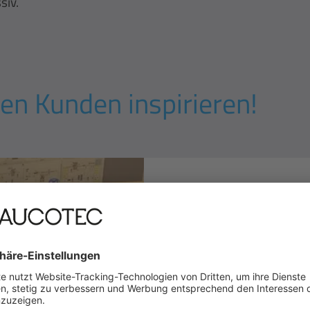
siv.
en Kunden inspirieren!
MiCROTEC-Erfol
MiCROTEC digitalisiert mi