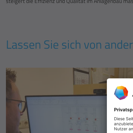
steigert die Effizienz und Qualität im Anlagenbau mas
Lassen Sie sich von ander