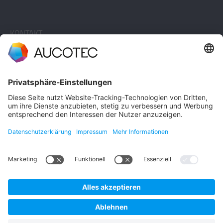
KONTAKT
KONTAKT AUFNEHMEN
Telefon +49 511 6103 0
AUCOTEC AG
Hannoversche Straße 105
30916 Isernhagen
Germany
Datenschutz
Impressum
Deutsch