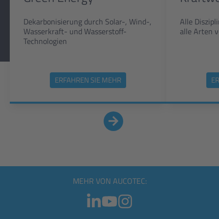
Dekarbonisierung durch Solar-, Wind-,
Alle Diszip
Wasserkraft- und Wasserstoff-
alle Arten 
Technologien
ERFAHREN SIE MEHR
ER
MEHR VON AUCOTEC: