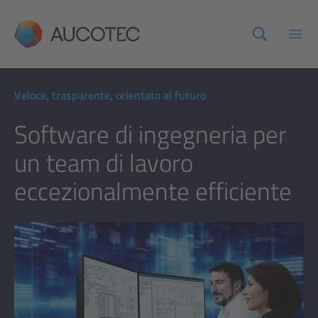
AUCOTEC
Apri
Veloce, trasparente, orientato al futuro
Software di ingegneria per
un team di lavoro
eccezionalmente efficiente