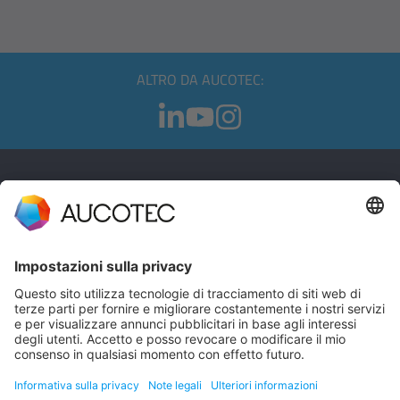
ALTRO DA AUCOTEC:
CONTATTI
CONTATTACI
Telefono +49 511 6103 0
AUCOTEC AG
Hannoversche Straße 105
30916 Isernhagen