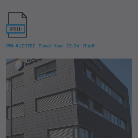
PM-AUCOTEC_Fiscal_Year_23-24_IT.pdf