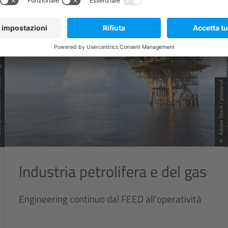
son Pignata
© Adobe Stock / passarut
Industria petrolifera e del gas
Engineering continuo dal FEED all’operatività