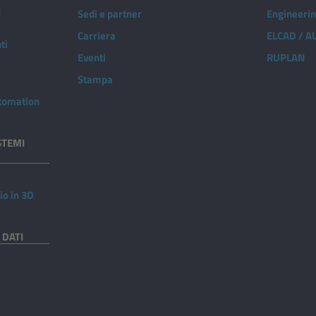
d
Sedi e partner
Engineeri
Carriera
ELCAD / 
ti
Eventi
RUPLAN
Stampa
utomation
STEMI
io in 3D
 DATI