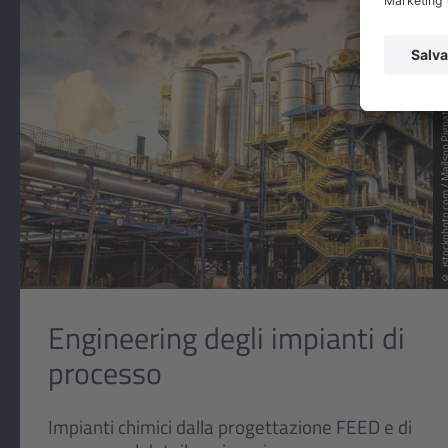
© istockphoto.com / Mail
Engineering degli impianti di
processo
Impianti chimici dalla progettazione FEED e di