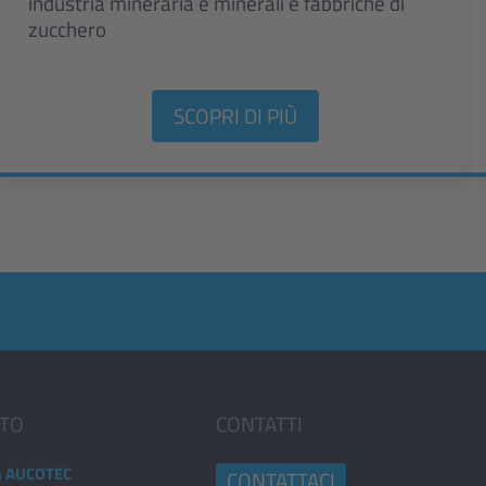
industria mineraria e minerali e fabbriche di
zucchero
SCOPRI DI PIÙ
TO
CONTATTI
a AUCOTEC
CONTATTACI