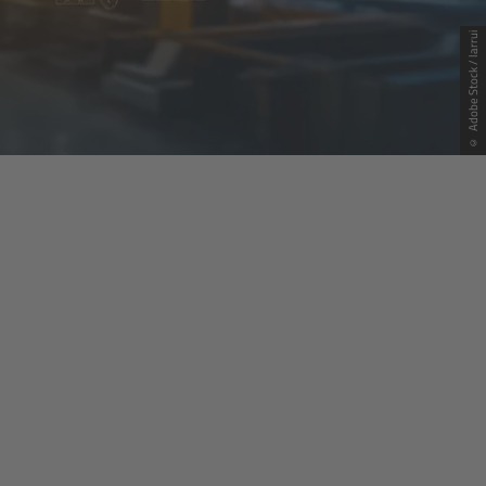
© Adobe Stock / larrui