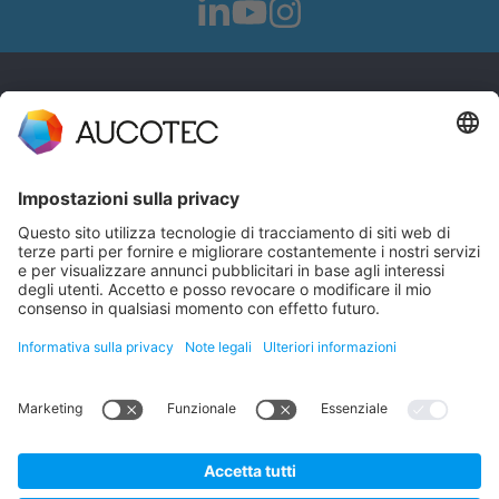
CONTATTI
CONTATTACI
Telefono +49 511 6103 0
AUCOTEC AG
Hannoversche Straße 105
30916 Isernhagen
Germany
Protezione dei dati