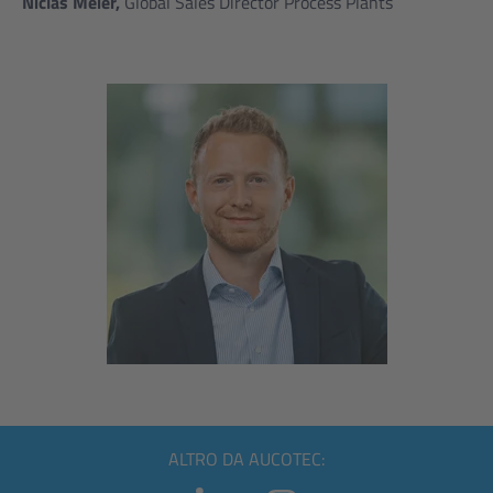
Niclas Meier,
Global Sales Director Process Plants
ALTRO DA AUCOTEC: