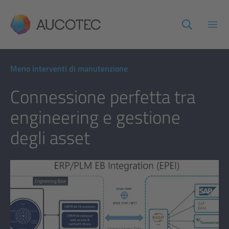
AUCOTEC
Apri
Meno interventi di manutenzione
Connessione perfetta tra
engineering e gestione
degli asset