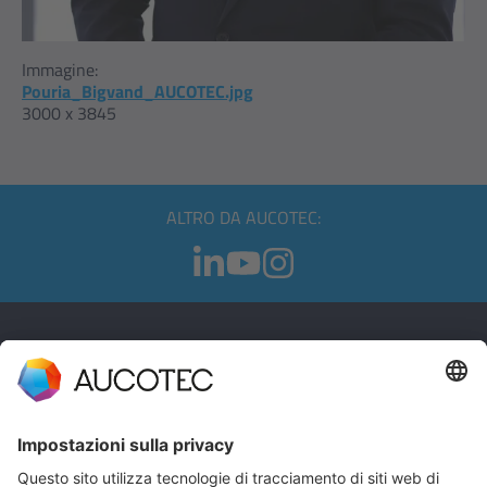
Immagine:
Pouria_Bigvand_AUCOTEC.jpg
3000 x 3845
ALTRO DA AUCOTEC:
CONTATTI
CONTATTACI
Telefono +49 511 6103 0