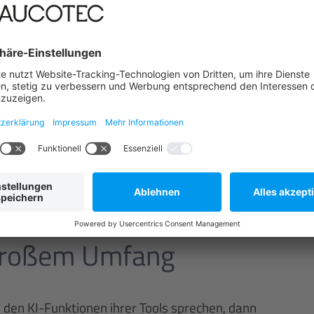
. Das macht sich AUCOTEC zunutze und arbeitet an
r Übernahme der Bestandsdokumentation in die
es, alle Diagrammtypen aus den Bereichen Prozess-,
d parallel zu den PDF-Dateien ein Datenmodell mit
ngs“, so Bigvand, „bedarf es nach wie vor erfahrener
I-Modell zu verbessern. Da sind für jeden
ungen erforderlich.“ Training zahlt sich also aus.
nlagendokumentationen sehr effizient
ngsarbeiten werden dadurch erheblich erleichtert.
ate wie DWG in Engineering Base zwar bereits
kumenten neues Leben einhauchen“, sagt Bigvand.
n großem Umfang
 den KI-Funktionen ihrer Tools sprechen, dann