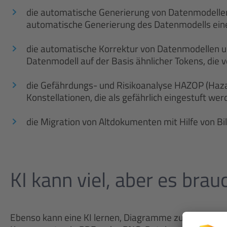
die automatische Generierung von Datenmodelle
automatische Generierung des Datenmodells ei
die automatische Korrektur von Datenmodellen u
Datenmodell auf der Basis ähnlicher Tokens, die
die Gefährdungs- und Risikoanalyse HAZOP (Hazard
Konstellationen, die als gefährlich eingestuft we
die Migration von Altdokumenten mit Hilfe von B
KI kann viel, aber es bra
Ebenso kann eine KI lernen, Diagramme zu „verstehen“