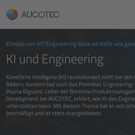
AUCOTEC
Einsatz von KI? Engineering Base ist dafür wie ge
KI und Engineering
Künstliche Intelligenz (KI) revolutioniert nicht nur d
Bildern, sondern hat auch das Potential, Engineering-
Pouria Bigvand, Leiter der Bereiche Produktmanage
Development bei AUCOTEC, erklärt, wie KI das Engin
unterstützen kann. Mit diesem Thema hat er sich scho
beschäftigt und ist stets drangeblieben.