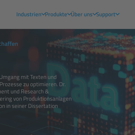
Industrien
Produkte
Über uns
Support
schaffen
en Umgang mit Texten und
Prozesse zu optimieren. Dr.
ment und Research &
eering von Produktionsanlagen
n in seiner Dissertation