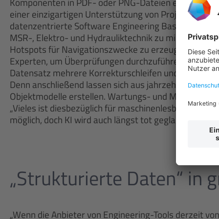
Komponenten in PDF- oder PNG-Dateien einzuordnen
einer einzigartigen Unterstützung von Projekten zu
datenzentrierte Software Engineering Base. Ziel ist 
MSR-, Elektro- und Hydrauliktechnik zu migrieren un
Hotspots für Navigationszwecke zu erzeugen. „Allerdi
Experten, um Überprüfungen durchzuführen und das K
Datensatz mehrere Korrekturschleifen und Feinabstimm
Denn anschließend lassen sich aus jahrzehntealten A
Objektmodelle erstellen. Wartungs- und Modernisieru
„Vieles ist diesbezüglich für maschinenlesbare Form
möglich, doch KI wird auch längst tot geglaubten Do
„Strukturierte Daten“ i
„Wenn die Anbieter von Engineering-Tools derzeit von