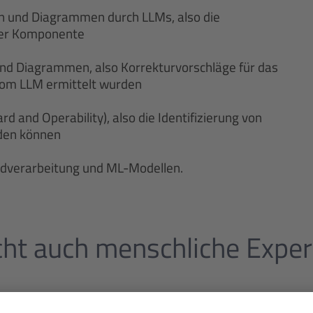
n und Diagrammen durch LLMs, also die
ner Komponente
nd Diagrammen, also Korrekturvorschläge für das
 vom LLM ermittelt wurden
 and Operability), also die Identifizierung von
rden können
ildverarbeitung und ML-Modellen.
ucht auch menschliche Expe
. Sie kann darauf trainiert werden, die abgebildeten