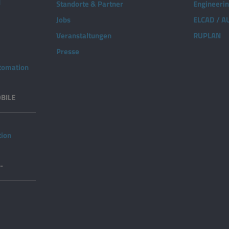
d
Standorte & Partner
Engineeri
Jobs
ELCAD / 
Veranstaltungen
RUPLAN
Presse
utomation
BILE
tion
-