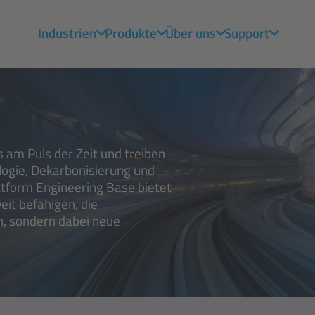
Industrien
Produkte
Über uns
Support
s am Puls der Zeit und treiben
logie, Dekarbonisierung und
ttform Engineering Base bietet
it befähigen, die
, sondern dabei neue