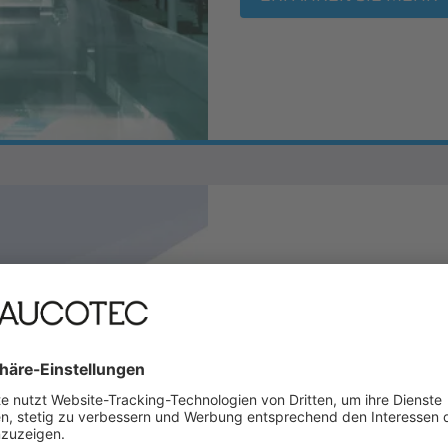
So wird das dig
Am 28. und 29. April 2026
das digitale Umspannwerk