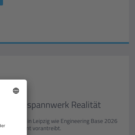
itale Umspannwerk Realität
 zeigen wir in Leipzig wie Engineering Base 2026
 konsequent vorantreibt.