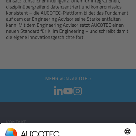
Einsatz künstlicher Intelligenz. Offen für Integrationen,
disziplinübergreifend datenzentriert und kompromisslos
konsistent – die AUCOTEC-Plattform bildet das Fundament,
auf dem der Engineering Advisor seine Stärke entfalten
kann. Mit dem Engineering Advisor setzt AUCOTEC einen
neuen Standard für KI im Engineering – und schreibt damit
die eigene Innovationsgeschichte fort.
MEHR VON AUCOTEC:
KONTAKT