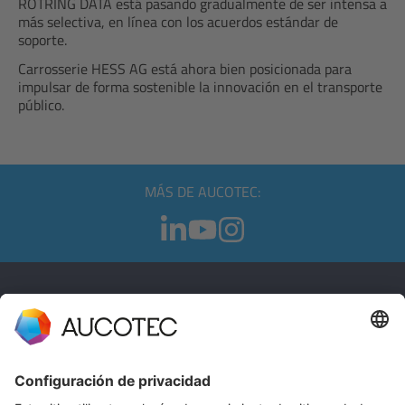
ROTRING DATA está pasando gradualmente de ser intensa a
más selectiva, en línea con los acuerdos estándar de
soporte.
Carrosserie HESS AG está ahora bien posicionada para
impulsar de forma sostenible la innovación en el transporte
público.
MÁS DE AUCOTEC:
CONTACTO
PÓNGASE EN CONTACTO