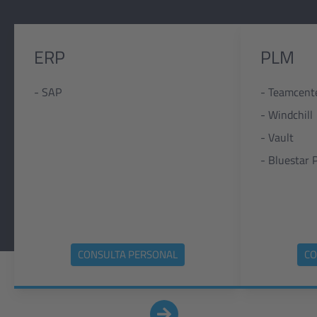
ERP
PLM
- SAP
- Teamcent
- Windchill
- Vault
- Bluestar
CONSULTA PERSONAL
CO