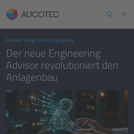
AUCOTEC
Haup
Aucotec bringt KI ins Engineering
Der neue Engineering
Advisor revolutioniert den
Anlagenbau