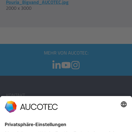
Pouria_Bigvand_AUCOTEC.jpg
2000 x 3000
MEHR VON AUCOTEC:
KONTAKT
KONTAKT AUFNEHMEN
Telefon +49 511 6103 0