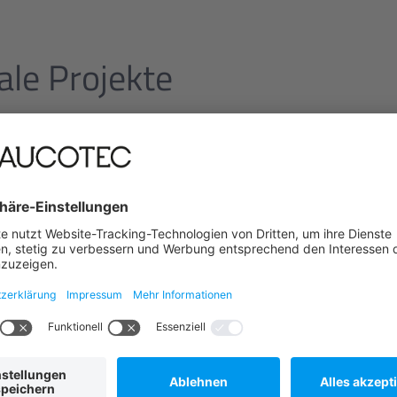
ale Projekte
Doch nicht nur der BSN ist ein Herzensprojekt von
Beschäftigte Aktionen und oder nehmen an Projekte
zu unterstützen. So wurden zum Beispiel zur Weihn
und Kleider gesammelt, um das dann alles an die K
spenden.
Wir freuen uns, dass wir mit kleinen Taten hier und