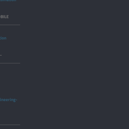
BILE
tion
-
gineering-