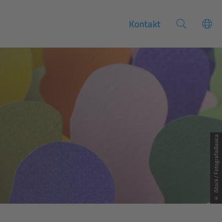
Kontakt
© iStock / FotografiaBasica