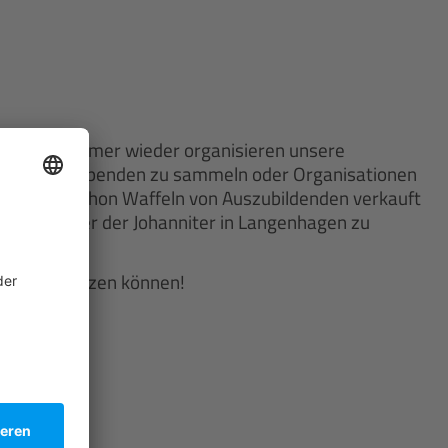
Akzeptieren
powered by
Usercentrics Consent
Management Platform
 AUCOTEC. Immer wieder organisieren unsere
n teil, um Spenden zu sammeln oder Organisationen
achtszeit schon Waffeln von Auszubildenden verkauft
leiderkammer der Johanniter in Langenhagen zu
 da unterstützen können!