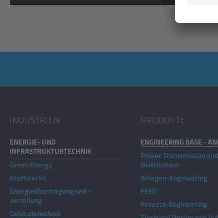
Akzeptieren
powered by
Usercentrics Consent
Management Platform
INDUSTRIEN
PRODUKTE
ENERGIE- UND
ENGINEERING BASE - A
INFRASTRUKTURTECHNIK
Power Transmission an
Green Energy
Distribution
Kraftwerke
Anlagen-Engineering
Energieübertragung und -
FEED
verteilung
Prozess-Engineering
Gebäudetechnik
Electrical Design and A