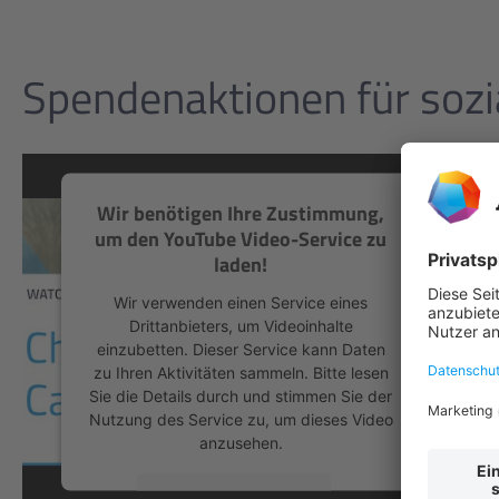
Spendenaktionen für sozi
Wir benötigen Ihre Zustimmung,
um den YouTube Video-Service zu
laden!
Wir verwenden einen Service eines
Drittanbieters, um Videoinhalte
einzubetten. Dieser Service kann Daten
zu Ihren Aktivitäten sammeln. Bitte lesen
Sie die Details durch und stimmen Sie der
Nutzung des Service zu, um dieses Video
anzusehen.
Mehr Informationen