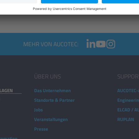
MEHR VON AUCOTEC:
ÜBER UNS
SUPPOR
NLAGEN
Das Unternehmen
AUCOTEC-
d
Standorte & Partner
Engineeri
Jobs
ELCAD / 
Veranstaltungen
RUPLAN
Presse
utomation