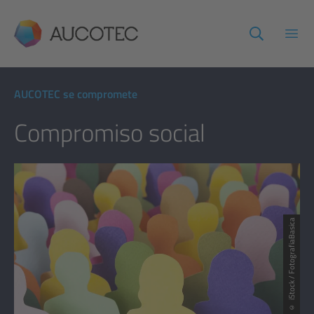
AUCOTEC
Abri
AUCOTEC se compromete
Compromiso social
© iStock / FotografiaBasica