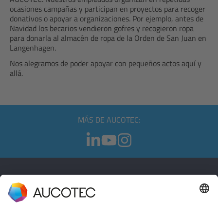
ocasiones campañas y participan en proyectos para recoger
donativos o apoyar a organizaciones. Por ejemplo, antes de
Navidad los becarios vendieron gofres y recogieron ropa
para donarla al almacén de ropa de la Orden de San Juan en
Langenhagen.
Nos alegramos de poder apoyar con pequeños actos aquí y
allá.
MÁS DE AUCOTEC:
CONTACTO
PÓNGASE EN CONTACTO