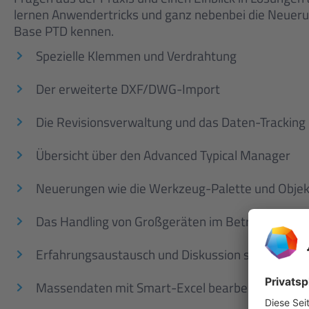
lernen Anwendertricks und ganz nebenbei die Neueru
Base PTD kennen.
Spezielle Klemmen und Verdrahtung
Der erweiterte DXF/DWG-Import
Die Revisionsverwaltung und das Daten-Tracking
Übersicht über den Advanced Typical Manager
Neuerungen wie die Werkzeug-Palette und Objek
Das Handling von Großgeräten im Betriebsmittel
Erfahrungsaustausch und Diskussion spezieller 
Massendaten mit Smart-Excel bearbeiten