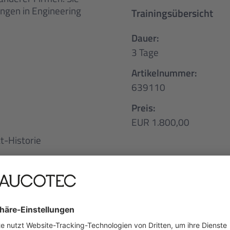
ngen in Engineering
Trainingsübersicht
Dauer:
3 Tage
Artikelnummer:
639110
Preis:
EUR 1.800,00
t-Historie
plan
Alle Orte & Termine
Kundenlösungen
Deutsch
17.11.2026 - 19.11