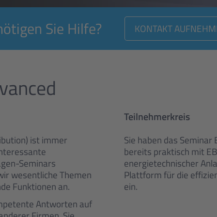
ötigen Sie Hilfe?
KONTAKT AUFNEHM
dvanced
Teilnehmerkreis
bution) ist immer
Sie haben das Seminar
interessante
bereits praktisch mit EB
agen-Seminars
energietechnischer Anl
 wir wesentliche Themen
Plattform für die effizi
de Funktionen an.
ein.
ompetente Antworten auf
 anderer Firmen. Sie