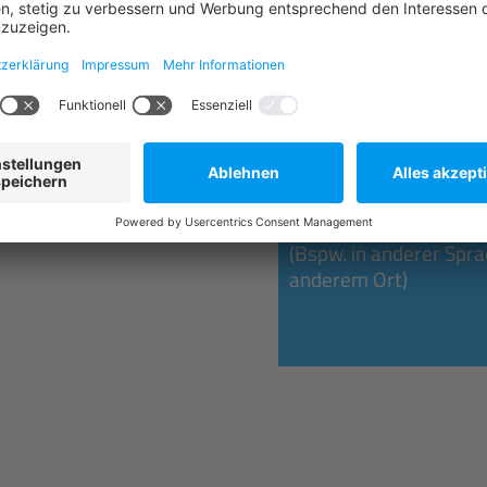
Isernhagen
ANMELDEN
Sie wünschen einen in
(Bspw. in anderer Spr
anderem Ort)