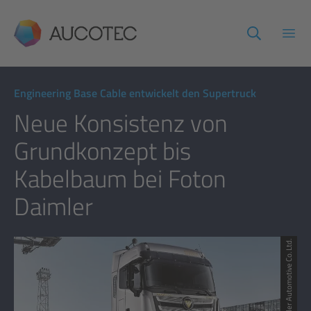
AUCOTEC
Haup
Engineering Base Cable entwickelt den Supertruck
Neue Konsistenz von
Grundkonzept bis
Kabelbaum bei Foton
Daimler