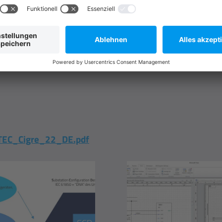
EC_Cigre_22_DE.pdf