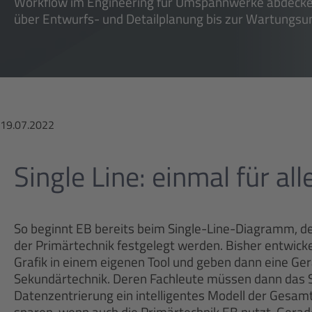
Workflow im Engineering für Umspannwerke abdecken
über Entwurfs- und Detailplanung bis zur Wartungsun
19.07.2022
Single Line: einmal für all
So beginnt EB bereits beim Single-Line-Diagramm, 
der Primärtechnik festgelegt werden. Bisher entwicke
Grafik in einem eigenen Tool und geben dann eine Ge
Sekundärtechnik. Deren Fachleute müssen dann das 
Datenzentrierung ein intelligentes Modell der Gesamta
sparen, wenn auch die Primärtechnik EB nutzt. Gerad