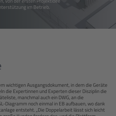
, von der ersten Projektidee
terstützung im Betrieb.
e
dem wichtigen Ausgangsdokument, in dem die Geräte
ln die Expertinnen und Experten dieser Disziplin die
räteliste, manchmal auch ein DWG, an die
SL-Diagramm noch einmal in EB aufbauen, wo dank
nlage entsteht. „Die Doppelarbeit lässt sich leicht
e große Kunden fordern das, und die Plattform