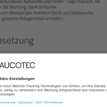
rbundener Aufwände und Fehler“, sagt Imbusch. Als
r die Wartung. Dank einfacher
 zum Beispiel per mobilem Gerät und Webservice
das gesamte Anlagenleben erhalten.
msetzung
, unternehmenseigene Standards mit
n Basis sich die Anlage quasi auf Knopfdruck
n der Lage, sämtliche international geforderten
46 und 81355 zur Anlagen- und Dokumentenstruktur
kation in Substations bis zur künftigen RDS PS.
den Energieverteilern auf den Nägeln brennt. EBs
enten überzeugt. Wir rechnen mit sehr vielen
managerin.