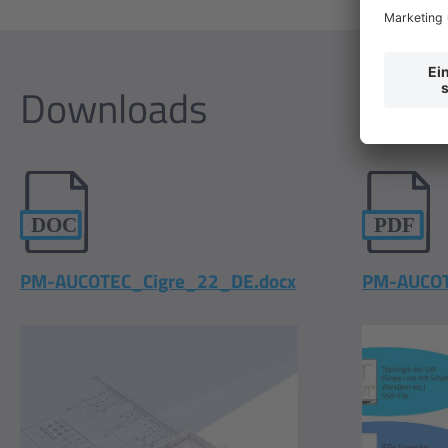
Downloads
PM-AUCOTEC_Cigre_22_DE.docx
PM-AUCOT