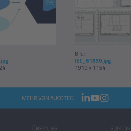
Bild:
.jpg
IEC_61850.jpg
24
1919 x 1154
MEHR VON AUCOTEC:
ÜBER UNS
SUPPOR