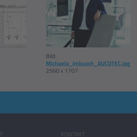
Bild:
Michaela_Imbusch_AUCOTEC.jpg
2560 x 1707
T
KONTAKT