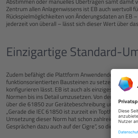
Abstimmen oder manuelles Übertragen samt damit ve
Zentrum allen Anlagenwissens ist EB auch wertvoll fü
Rückspielmöglichkeiten von Änderungsdaten an EB –
jederzeit von überall – lässt sich dieser Wert über 
Einzigartige Standard-U
Zudem befähigt die Plattform Anwendende nicht nur
funktionsorientierten Bausteinen zu setzen, auf dere
konfigurieren lässt. EB ist auch als einziges System i
Normen bis ins Detail umzusetzen. Von den IEC 813
über die 61850 zur Gerätebeschreibung und -kommuni
„Gerade die IEC 61850 ist zurzeit ein Topthema, das 
Umsetzung dieser Norm hat schon zahlreiche Interess
Gesprächen dazu auch auf der Cigre“, so die Produkt