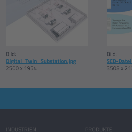
Bild:
Bild:
Digital_Twin_Substation.jpg
SCD-Datei
2500 x 1954
3508 x 21
INDUSTRIEN
PRODUKTE