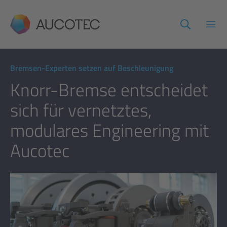
AUCOTEC
Haup
Bremsen-Experten setzen auf Beschleunigung
Knorr-Bremse entscheidet
sich für vernetztes,
modulares Engineering mit
Aucotec