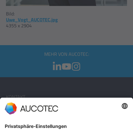
Bild:
Uwe_Vogt_AUCOTEC.jpg
4355 x 2904
MEHR VON AUCOTEC:
KONTAKT
KONTAKT AUFNEHMEN
Telefon +49 511 6103 0