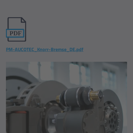
PM-AUCOTEC_Knorr-Bremse_DE.pdf