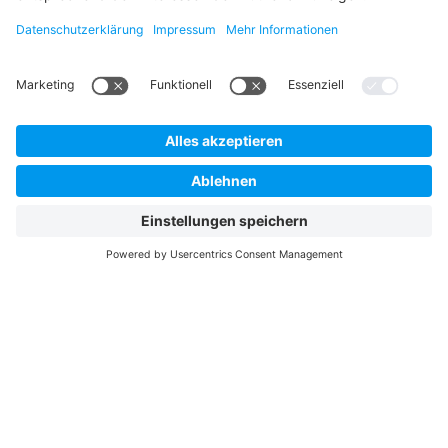
Service kann
Daten zu
Ihren
Aktivitäten
KONTAKT
sammeln.
Bitte lesen
KONTAKT AUFNEHMEN
Sie die
Details durch
Telefon +49 511 6103 0
und stimmen
Sie der
Nutzung des
Service zu,
AUCOTEC AG
um dieses
Hannoversche Straße 105
30916 Isernhagen
Video
Germany
anzusehen.
Mehr
Informationen
Datenschutz
Akzeptieren
Impressum