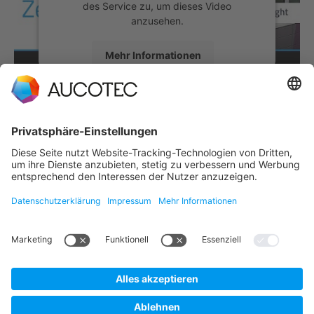
des Service zu, um dieses Video
anzusehen.
Mehr Informationen
Akzeptieren
powered by
Usercentrics Consent
Management Platform
MEHR VON AUCOTEC:
KONTAKT
KONTAKT AUFNEHMEN
Telefon +49 511 6103 0