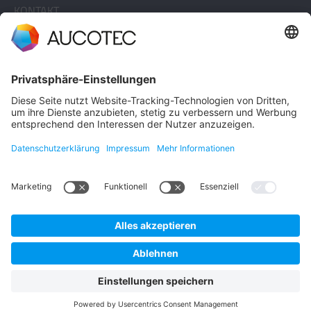
KONTAKT
KONTAKT AUFNEHMEN
Telefon +49 511 6103 0
AUCOTEC AG
Hannoversche Straße 105
30916 Isernhagen
Germany
Datenschutz
Impressum
Deutsch
© 2026 AUCOTEC AG