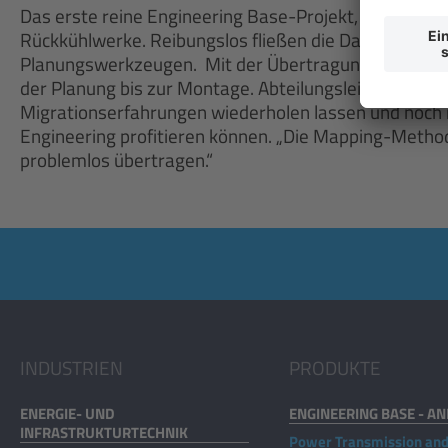
Das erste reine Engineering Base-Projekt, das die mi
Rückkühlwerke. Reibungslos fließen die Daten zwisc
Planungswerkzeugen. Mit der Übertragung der 3D-Date
der Planung bis zur Montage. Abteilungsleiter Reiter 
Migrationserfahrungen wiederholen lassen und no
Engineering profitieren können. „Die Mapping-Methode
problemlos übertragen.“
INDUSTRIEN
PRODUKTE
ENERGIE- UND
ENGINEERING BASE - A
INFRASTRUKTURTECHNIK
Power Transmission an