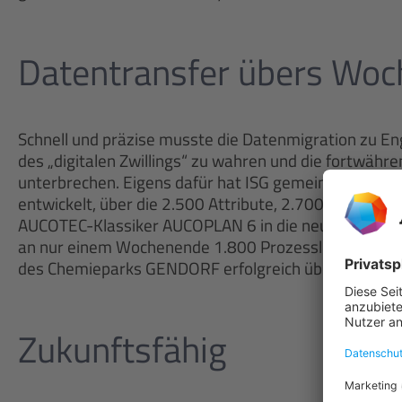
Datentransfer übers Wo
Schnell und präzise musste die Datenmigration zu E
des „digitalen Zwillings“ zu wahren und die fortwäh
unterbrechen. Eigens dafür hat ISG gemeinsam mit A
entwickelt, über die 2.500 Attribute, 2.700 Gerät
AUCOTEC-Klassiker AUCOPLAN 6 in die neue Umgebun
an nur einem Wochenende 1.800 Prozessleitstellen 
des Chemieparks GENDORF erfolgreich übernommen
Zukunftsfähig