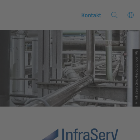
Kontakt
© InfraServ GmbH & Co. Gendorf KG