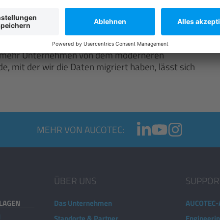
grierten Daten schon nutzt, ist eine Erweiterung der
hen Engineering Base und den verfahrenstechnischen
n existiert ein durchgängiger digitaler Fluss von
ist überzeugt, dass sich die guten
ch mehr Unternehmen von dem moderneren
, mit der wir die Daten migriert haben, lässt sich
MEHR VON AUCOTEC:
ÜBER UNS
SUPPOR
NLAGEN
Das Unternehmen
AUCOTEC-
d
Standorte & Partner
Engineeri