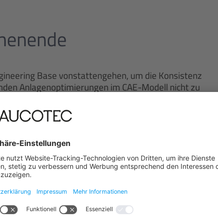
chenende
ngineering Base vonstattengehen, um die Konsistenz
renden Anlagenoptimierungen im CAE-Modell nicht zu
UCOTEC eine performante Migrationsschnittstelle
etypen und 250 Symbole vom Vorgängersystem, dem
g überführt wurden. Damit hat Engineering Base
und insgesamt 6.700 Pläne verschiedenster Anlagen
.