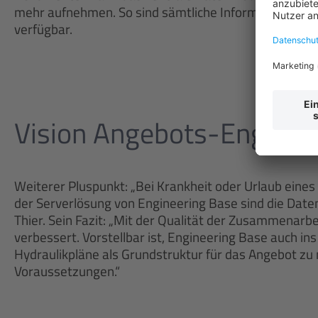
mehr aufnehmen. So sind sämtliche Informationen zu 
verfügbar.
Vision Angebots-Enginee
Weiterer Pluspunkt: „Bei Krankheit oder Urlaub eines 
der Serverlösung von Engineering Base sind die Daten 
Thier. Sein Fazit: „Mit der Qualität der Zusammenarbei
verbessert. Vorstellbar ist, Engineering Base auch in
Hydraulikpläne als Grundstruktur für das Angebot zu 
Voraussetzungen.“