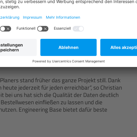
einem Projekt übersichtlich in einem Ordner
ring
Planers stand früher das ganze Projekt still. Dank
heute jederzeit für jeden erreichbar“, so Christian
t bei uns hat sich die Qualität der Daten deutlich
s Bestellwesen einfließen zu lassen und die
nutzen. Engineering Base bietet dafür beste