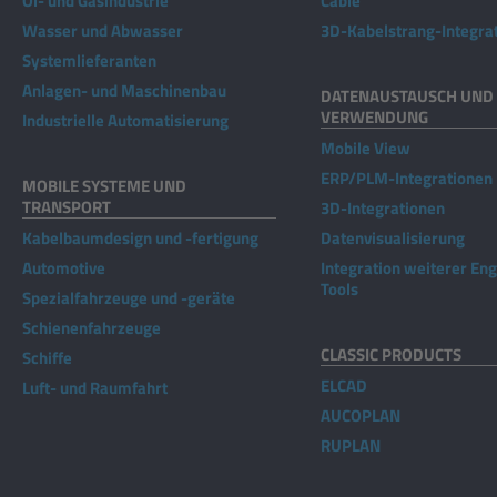
Öl- und Gasindustrie
Cable
Wasser und Abwasser
3D-Kabelstrang-Integra
Systemlieferanten
Anlagen- und Maschinenbau
DATENAUSTAUSCH UND 
VERWENDUNG
Industrielle Automatisierung
Mobile View
ERP/PLM-Integrationen
MOBILE SYSTEME UND
TRANSPORT
3D-Integrationen
Kabelbaumdesign und -fertigung
Datenvisualisierung
Automotive
Integration weiterer En
Tools
Spezialfahrzeuge und -geräte
Schienenfahrzeuge
CLASSIC PRODUCTS
Schiffe
ELCAD
Luft- und Raumfahrt
AUCOPLAN
RUPLAN