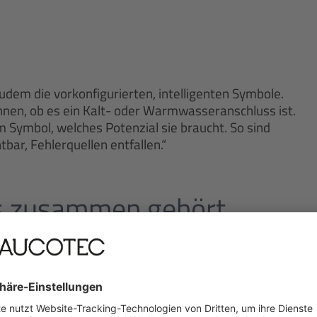
zudem die vorkonfigurierten, intelligenten Symbole.
kennen, ob es ein Kalt- oder Warmwasseranschluss ist.
em Symbol, welches Potenzial sie braucht. So sind
bar, Fehlerquellen entfallen.“
as zusammen gehört
ngen, von der Produktentwicklung bis zum
 Bindeglied. Der disziplinübergreifende Zugriff auf
ler erheblich. Neben den Engineering Base-
h Word-Dateien, kundenspezifische PDFs und vieles