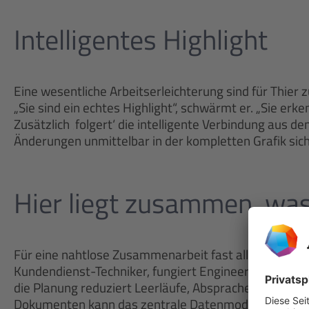
Intelligentes Highlight
Eine wesentliche Arbeitserleichterung sind für Thier 
„Sie sind ein echtes Highlight“, schwärmt er. „Sie er
Zusätzlich ‚folgert‘ die intelligente Verbindung aus d
Änderungen unmittelbar in der kompletten Grafik sicht
Hier liegt zusammen, w
Für eine nahtlose Zusammenarbeit fast aller Abteilu
Kundendienst-Techniker, fungiert Engineering Base als
die Planung reduziert Leerläufe, Absprachen und Feh
Dokumenten kann das zentrale Datenmodell aber auc