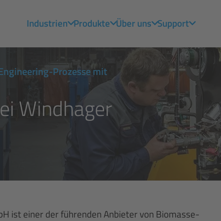
Industrien
Produkte
Über uns
Support
e Engineering-Prozesse mit
bei Windhager
H ist einer der führenden Anbieter von Biomasse-