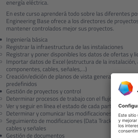
energía eléctrica.
En este curso aprenderá todo sobre las diferentes po
Engineering Base ofrece a los directores de proyectos
mantener controlados mejor sus proyectos.
Ingeniería básica
Registrar la infraestructura de las instalaciones
Registrar y poner disponibles los datos de ofertas y li
Importar datos de Excel (estructura de la instalación,
componentes, cables, señales,…)
Creación/edición de planos de vista general con mod
predefinidos
Gestión de proyectos y control
Determinar procesos de trabajo con el flujo de trabaj
Ver y seguir en línea el estado de cada parte de la ins
Determinar y comunicar las modificaciones
Seguimiento de modificaciones (Data Tracking) en, p. ej
cables y señales
Gestión de documentos