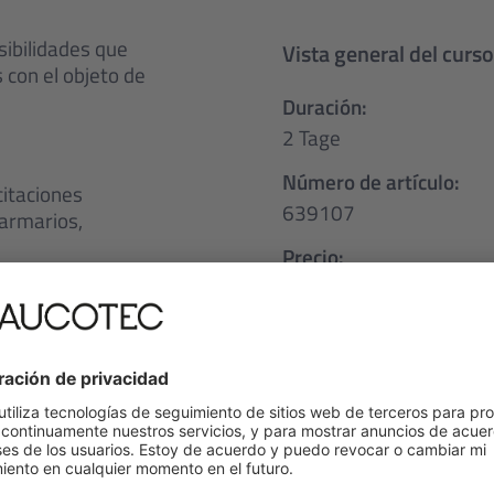
sibilidades que
Vista general del curs
 con el objeto de
Duración:
2 Tage
Número de artículo:
citaciones
639107
 armarios,
Precio:
elos de esquema
EUR 1.200,00
o Assistent
talación
¿Desea una sesión ind
., listas de materiales,
(Por ejemplo, en otro i