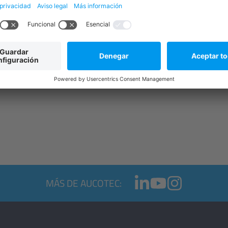
es
 Data Sheet)
robación
MÁS DE AUCOTEC: