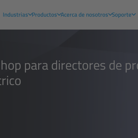
Industrias
Productos
Acerca de nosotros
Soporte
op para directores de pro
trico