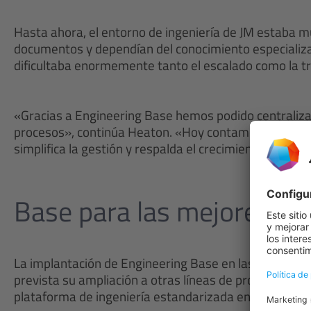
Hasta ahora, el entorno de ingeniería de JM estaba 
documentos y dependían del conocimiento especializa
dificultaba enormemente tanto el escalado como la t
«Gracias a Engineering Base hemos podido centraliza
procesos», continúa Heaton. «Hoy contamos con una est
simplifica la gestión y respalda el crecimiento en di
Base para las mejores prá
La implantación de Engineering Base en las tecnologías
prevista su ampliación a otras líneas de producto, co
plataforma de ingeniería estandarizada en todo el ám