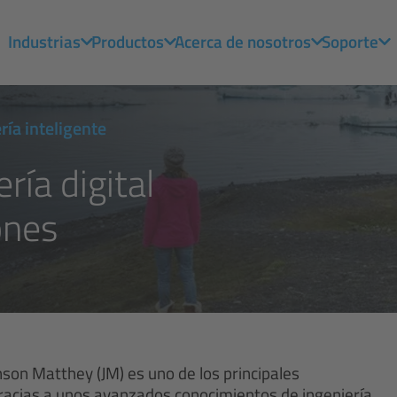
Industrias
Productos
Acerca de nosotros
Soporte
ría inteligente
ría digital
ones
son Matthey (JM) es uno de los principales
racias a unos avanzados conocimientos de ingeniería