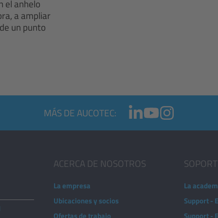
n el anhelo
ra, a ampliar
esde un punto
MÁS DE AUCOTEC:
ACERCA DE NOSOTROS
SOPORT
La empresa
La academ
Ubicaciones y socios
Support - 
d
Ofertas de trabajo
Support -