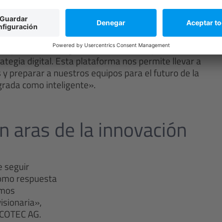
de tecnología de procesos químicos, es esencial que
mismo ritmo que la fuerza innovadora de nuestras
tor y COO Licensing de Johnson Matthey.
tegia digital. Esta plataforma nos permite llevar a
y preparar a nuestros equipos para el futuro de la
grada como inteligente».
n aras de la innovación
 seguir
 como respuesta
amos
isionaria»,
UCOTEC AG.