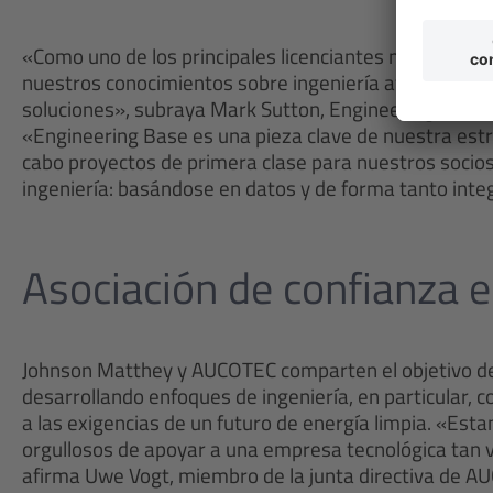
«Como uno de los principales licenciantes mundiales 
nuestros conocimientos sobre ingeniería avancen al 
soluciones», subraya Mark Sutton, Engineering Direc
«Engineering Base es una pieza clave de nuestra estra
cabo proyectos de primera clase para nuestros socios 
ingeniería: basándose en datos y de forma tanto inte
Asociación de confianza e
Johnson Matthey y AUCOTEC comparten el objetivo de
desarrollando enfoques de ingeniería, en particular,
a las exigencias de un futuro de energía limpia. «Est
orgullosos de apoyar a una empresa tecnológica tan v
afirma Uwe Vogt, miembro de la junta directiva de A