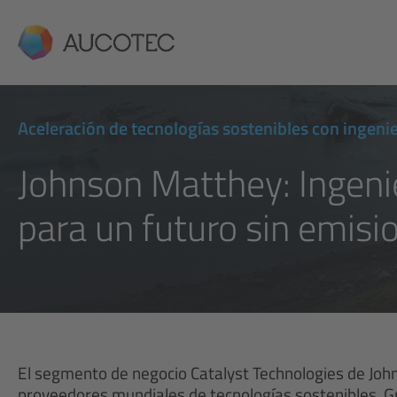
AUCOTEC
Aceleración de tecnologías sostenibles con ingenie
Johnson Matthey: Ingenie
para un futuro sin emisi
El segmento de negocio Catalyst Technologies de John
proveedores mundiales de tecnologías sostenibles. G