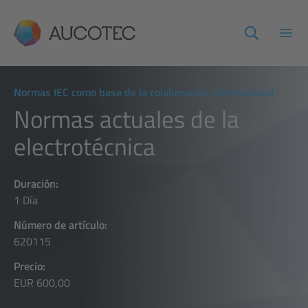
AUCOTEC
Abri
Normas IEC como base de la colaboración internacional
Normas actuales de la
electrotécnica
Duración:
1 Día
Número de artículo:
620115
Precio:
EUR 600,00