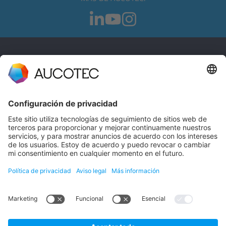
CONTACTO
PÓNGASE EN CONTACTO
Teléfono +49 511 6103 0
AUCOTEC AG
Hannoversche Straße 105
30916 Isernhagen
Germany