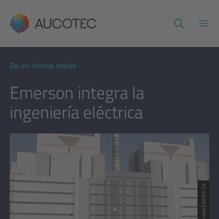
AUCOTEC
Abri
De un mismo molde
Emerson integra la
ingeniería eléctrica
© Emerson Electric Co.