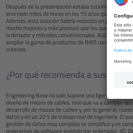
Después de la presentación estaba totalmente conve
ahorrado miles de horas en los 15 años que llevaba t
Además, esta solución habría reducido en gran medida
mucho mejores y más precisos que los que podía diseñ
ordenador y métodos convencionales. AUCOTEC estaba
ampliar la gama de productos de BWS con un software
criterios.
¿Por qué recomienda a sus client
Engineering Base no solo supone una ligera mejora e
diseño de mazos de cables, sino que va a cambiar las 
desarrollo de mazos de cables y, por lo general, nuest
datos y en un 20 % de trabajo real de ingeniería. El p
gestión de datos muy compleja se simplifica y es com
programas de software asistido por ordenador 3D. D