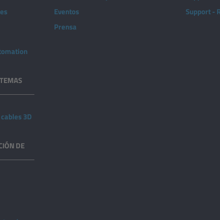
nes
Eventos
Support -
Prensa
utomation
STEMAS
 cables 3D
CIÓN DE