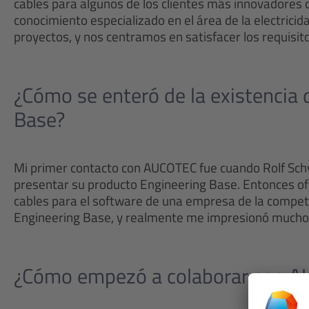
cables para algunos de los clientes más innovadore
conocimiento especializado en el área de la electricida
proyectos, y nos centramos en satisfacer los requisi
¿Cómo se enteró de la existencia
Base?
Mi primer contacto con AUCOTEC fue cuando Rolf Sch
presentar su producto Engineering Base. Entonces of
cables para el software de una empresa de la compet
Engineering Base, y realmente me impresionó mucho
¿Cómo empezó a colaborar con 