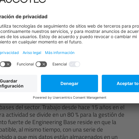
ncido de que con Engineering Base podría haber
rabajando en el desarrollo de mazos de cables.
 los costes operativos y habría permitido diseños
ar con el software clásico de diseño asistido por
 buscando más socios en EE. UU. y yo quería
 preferido, y Engineering Base cumplía todos mis
es Engineering Base?
n comparación con el software convencional para el
bases del sector. Trabajo desde hace 15 años en el
ra actividad se divide en un 80 % para la gestión de
unto fuerte de Engineering Base reside en que la
patible, al mismo tiempo, con una serie de
ebido a que mis datos están almacenados en un