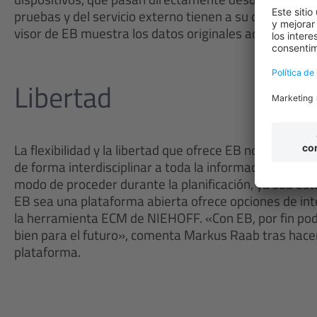
pruebas y del servicio externo tienen a su disposición
visor de EB muestra los datos originales actualizados
Libertad
La flexibilidad y la libertad que ofrece EB no solo p
de forma interdisciplinar a toda la información del pr
modo de proceder durante la planificación, ya sea est
EB sea una plataforma abierta ofrece opciones de in
la herramienta ECM de NIEHOFF. «Con EB, por fin pod
bien para el futuro», comenta Markus Raab tras hacer
plataforma.