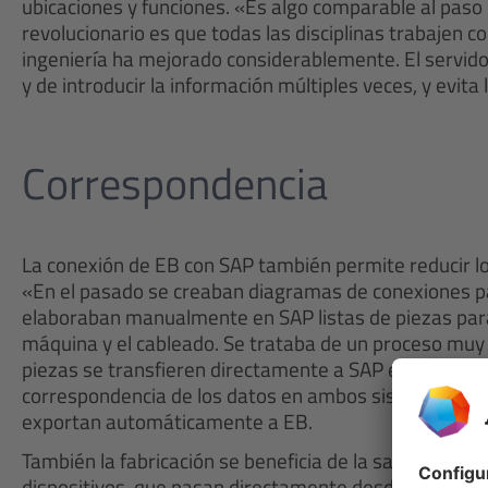
ubicaciones y funciones. «Es algo comparable al paso
revolucionario es que todas las disciplinas trabajen 
ingeniería ha mejorado considerablemente. El servido
y de introducir la información múltiples veces, y evita
Correspondencia
La conexión de EB con SAP también permite reducir lo
«En el pasado se creaban diagramas de conexiones para
elaboraban manualmente en SAP listas de piezas para e
máquina y el cableado. Se trataba de un proceso muy 
piezas se transfieren directamente a SAP en función 
correspondencia de los datos en ambos sistemas», ex
exportan automáticamente a EB.
También la fabricación se beneficia de la salida de da
dispositivos, que pasan directamente desde EB a la 