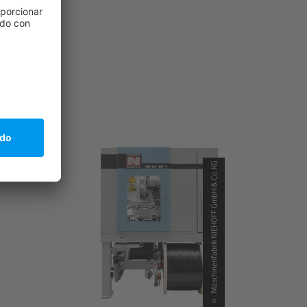
© Maschinenfabrik NIEHOFF GmbH & Co. KG