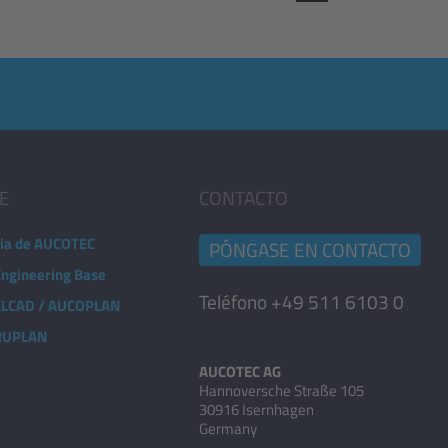
E
CONTACTO
ia de AUCOTEC
PÓNGASE EN CONTACTO
Engineering Base
Teléfono +49 511 6103 0
 ELCAD / AUCOPLAN
 RUPLAN
AUCOTEC AG
Hannoversche Straße 105
30916 Isernhagen
Germany