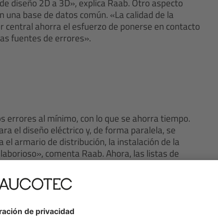
 de diseño 2D a 3D», explica Raab. Otro aspecto
con una base de datos común. «La calidad de la
r central ahorra el esfuerzo de ponerse en contacto
 las fuentes de errores».
s errores al mínimo, con lo que se ahorra tiempo.
 el diseño eléctrico y, de forma paralela, se
l armario de distribución, la instalación de la
laborioso», comenta Raab. Ahora, las listas de
de los encargos. «De este modo se garantiza la
plica. Los materiales nuevos creados en SAP se
tos automatizada, por ejemplo de las etiquetas de los
impresora. Asimismo, los empleados del banco de