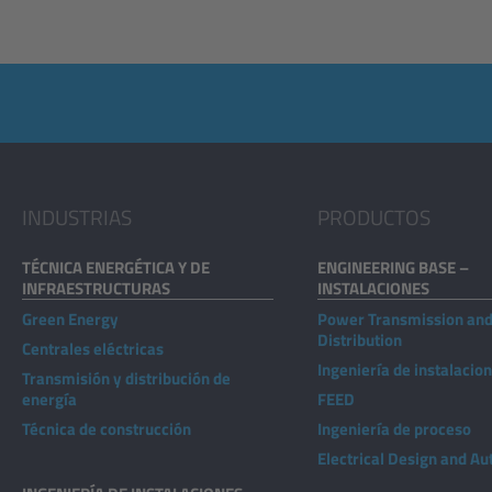
INDUSTRIAS
PRODUCTOS
TÉCNICA ENERGÉTICA Y DE
ENGINEERING BASE –
INFRAESTRUCTURAS
INSTALACIONES
Green Energy
Power Transmission an
Distribution
Centrales eléctricas
Ingeniería de instalacio
Transmisión y distribución de
energía
FEED
Técnica de construcción
Ingeniería de proceso
Electrical Design and A