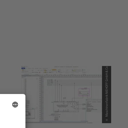
© Maschinenfabrik NIEHOFF GmbH & Co. KG