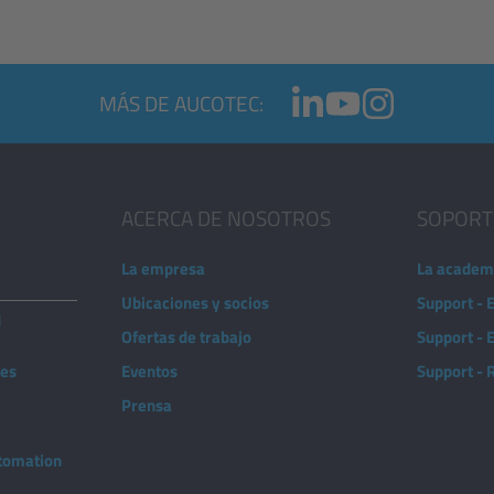
MÁS DE AUCOTEC:
ACERCA DE NOSOTROS
SOPORT
La empresa
La academ
Ubicaciones y socios
Support - 
d
Ofertas de trabajo
Support -
nes
Eventos
Support -
Prensa
utomation