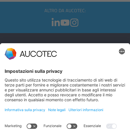
ALTRO DA AUCOTEC:
CONTATTI
CONTATTACI
Telefono +49 511 6103 0
AUCOTEC AG
Hannoversche Straße 105
30916 Isernhagen
Germany