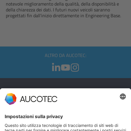
notevole miglioramento della qualità, della disponibilità e
della chiarezza dei dati. I futuri nuovi veicoli saranno
progettati fin dall’inizio direttamente in Engineering Base.
ALTRO DA AUCOTEC:
CONTATTI
CONTATTACI
Telefono +49 511 6103 0