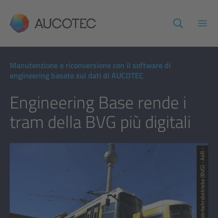
AUCOTEC
Apri
Manutenzione e riconversione con il software di
engineering basato sui dati di AUCOTEC
Engineering Base rende i
tram della BVG più digitali
© Berliner Verkehrsbetriebe (BVG) - AöR -