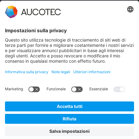
CONTATTI
CONTATTACI
Telefono +49 511 6103 0
AUCOTEC AG
Hannoversche Straße 105
30916 Isernhagen
Germany
Protezione dei dati
Note legali
Italiano
© 2026 AUCOTEC AG