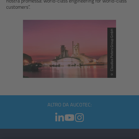
nostra promessa: world-class engineering for world-class
customers”.
© Claudius Peters Group GmbH
ALTRO DA AUCOTEC: