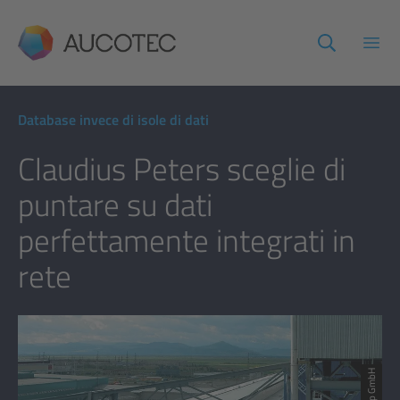
AUCOTEC
Apri
Database invece di isole di dati
Claudius Peters sceglie di
puntare su dati
perfettamente integrati in
rete