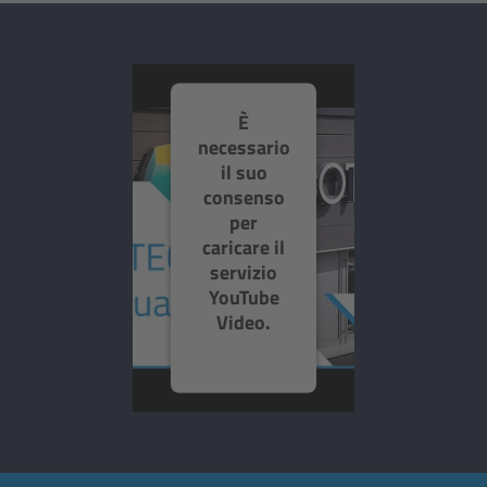
È
necessario
il suo
consenso
per
caricare il
servizio
YouTube
Video.
Ci avvaliamo
dei servizi di
terze parti
per
incorporare i
contenuti