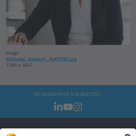
Image :
Michaela_Imbusch_AUCOTEC.jpg
1295 x 1647
EN SAVOIR PLUS SUR AUCOTEC :