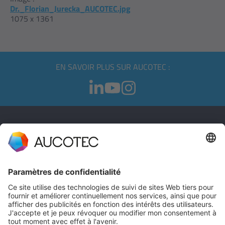
Dr._Florian_Jurecka_AUCOTEC.jpg
1075 x 1361
EN SAVOIR PLUS SUR AUCOTEC :
CONTACT
PRENDRE CONTACT
Téléphone +49 511 6103 0
AUCOTEC AG