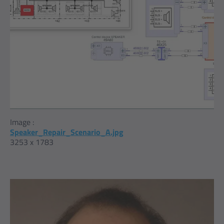
Image :
Speaker_Repair_Scenario_A.jpg
3253 x 1783