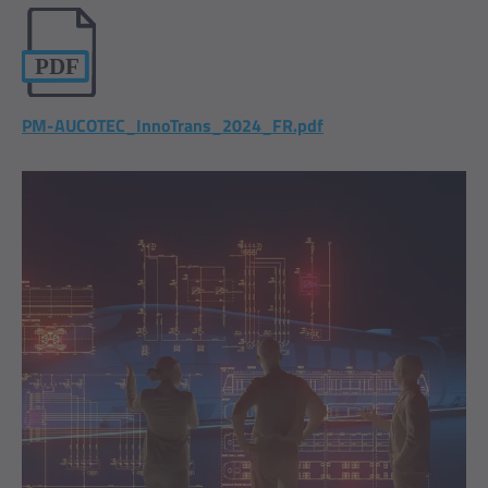
PM-AUCOTEC_InnoTrans_2024_FR.pdf