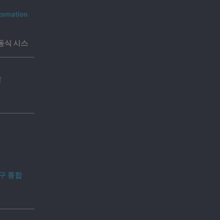
utomation
 이동식 시스
합
구 통합