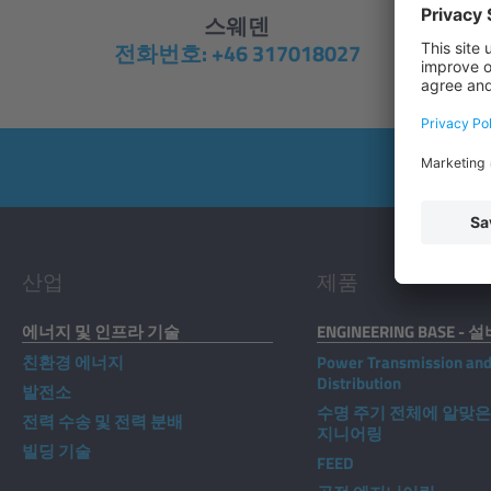
스웨덴
전화번호: +46 317018027
산업
제품
에너지 및 인프라 기술
ENGINEERING BASE - 
친환경 에너지
Power Transmission an
Distribution
발전소
수명 주기 전체에 알맞은
전력 수송 및 전력 분배
지니어링
빌딩 기술
FEED