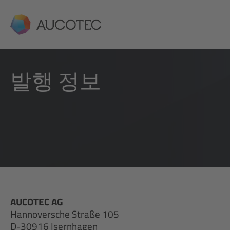
AUCOTEC
발행 정보
AUCOTEC AG
Hannoversche Straße 105
D-30916 Isernhagen