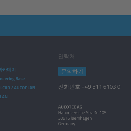
연락처
C 아카데미
문의하기
neering Base
전화번호 +49 511 6103 0
 ELCAD / AUCOPLAN
PLAN
AUCOTEC AG
Hannoversche Straße 105
30916 Isernhagen
Germany