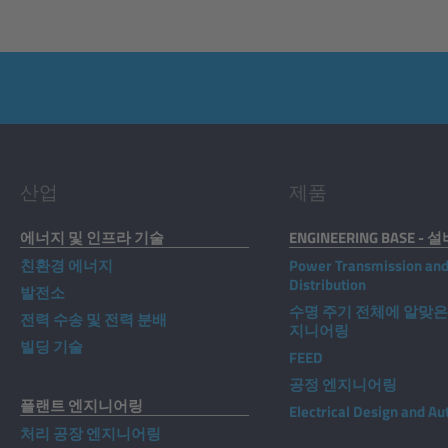
산업
제품
에너지 및 인프라 기술
ENGINEERING BASE - 
친환경 에너지
Power Transmission an
Distribution
발전소
수명 주기 전체에 알맞은
전력 수송 및 전력 분배
지니어링
빌딩 기술
FEED
공정 엔지니어링
플랜트 엔지니어링
Electrical Design and A
처리 공장 엔지니어링