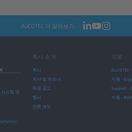
AUCOTEC 더 알아보기:
회사 소개
지원
설비
회사
AUCOTE
d
지사 및 파트너
지원 - Engi
채용 공고
Support -
 시스템 엔
행사
지원 - RU
언론 보도
utomation