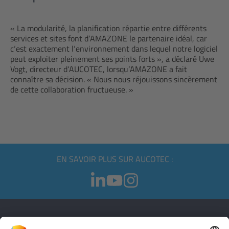
« La modularité, la planification répartie entre différents
services et sites font d‘AMAZONE le partenaire idéal, car
c‘est exactement l‘environnement dans lequel notre logiciel
peut exploiter pleinement ses points forts », a déclaré Uwe
Vogt, directeur d‘AUCOTEC, lorsqu‘AMAZONE a fait
connaître sa décision. « Nous nous réjouissons sincèrement
de cette collaboration fructueuse. »
EN SAVOIR PLUS SUR AUCOTEC :