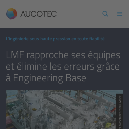
AUCOTEC
Ouvr
L'ingénierie sous haute pression en toute fiabilité
LMF rapproche ses équipes
et élimine les erreurs grâce
à Engineering Base
© Leobersdorfer Maschinenfabrik GmbH