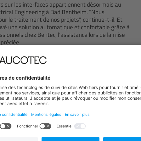
 sur les interfaces appartiennent désormais au
ectrical Engineering à Bad Bentheim. "Nous
 le traitement de nos projets", continue-t-il. Et
uvé une solution automatique et confortable grâce à
essionnels chez Bentec, l'assistance lors de la mise
ppréciée.
ion d'EB sont déjà prévues : la première concerne la
taires de fabricants et de fournisseurs, ("Vendor
maintenance habituelles. Le second point concerne
ment prévu des documents d'EB par les filiales
re les conditions requises optimales avec son
atière de langues et de standards. "Nous sommes
 un système parfaitement orienté vers l'avenir et