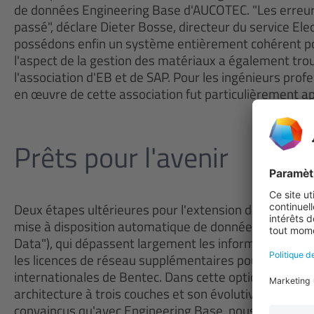
de données Engineering Base d'AUCOTEC. "Les erreurs
passé", déclare Dieter Bosse, directeur du service El
possédons enfin un système entièrement cohérent pour
l'aspect de la gestion des matériaux a également tro
l'association d'EB et de SAP. Pour les ingénieurs prof
en œuvre de cette association fut particulièrement a
Prêts pour l'avenir
Deux étapes ultérieures pour l'extension de l'utilisat
mise à disposition automatique de données complémen
Data"), qui dépassent largement les informations de 
les licences de réseau supplémentaires pour le traite
internationales de Bentec. Dans cette optique, EB off
architecture à trois couches et son évolutivité en m
convaincus qu'avec Engineering Base, nous possédons