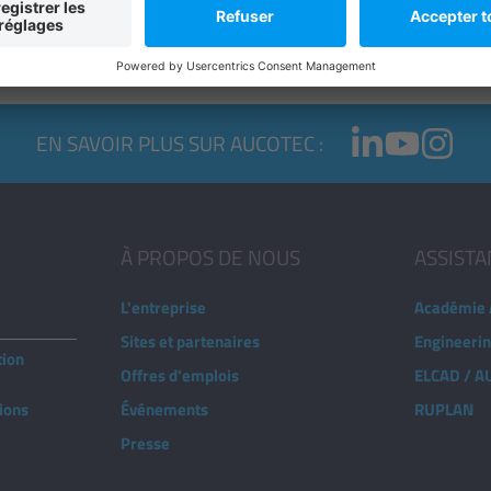
ntes", résume Dieter Bosse.
EN SAVOIR PLUS SUR AUCOTEC :
À PROPOS DE NOUS
ASSIST
L'entreprise
Académie
Sites et partenaires
Engineeri
tion
Offres d'emplois
ELCAD / 
tions
Événements
RUPLAN
Presse