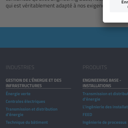
qui est véritablement adapté à nos exigences croissa
INDUSTRIES
PRODUITS
GESTION DE L'ÉNERGIE ET DES
ENGINEERING BASE -
INFRASTRUCTURES
INSTALLATIONS
Énergie verte
Transmission et distribu
d'énergie
Centrales électriques
L'ingénierie des installa
Transmission et distribution
d'énergie
FEED
Technique du bâtiment
Ingénierie de processus