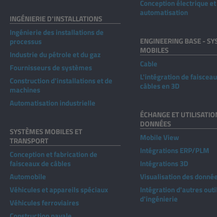
Conception électrique et
automatisation
INGÉNIERIE D'INSTALLATIONS
Ingénierie des installations de
ENGINEERING BASE - S
processus
MOBILES
Industrie du pétrole et du gaz
Cable
Fournisseurs de systèmes
L'intégration de faiscea
Construction d'installations et de
câbles en 3D
machines
Automatisation industrielle
ÉCHANGE ET UTILISATIO
DONNÉES
SYSTÈMES MOBILES ET
Mobile View
TRANSPORT
Intégrations ERP/PLM
Conception et fabrication de
faisceaux de câbles
Intégrations 3D
Automobile
Visualisation des donné
Véhicules et appareils spéciaux
Intégration d'autres outi
d'ingénierie
Véhicules ferroviaires
Construction navale