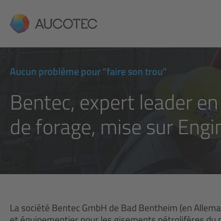
AUCOTEC
Aucun problème pour "faire son trou"
Bentec, expert leader en 
de forage, mise sur Engi
La société Bentec GmbH de Bad Bentheim (en Allemagn
et équipementier pour les gisements pétrolifères du m