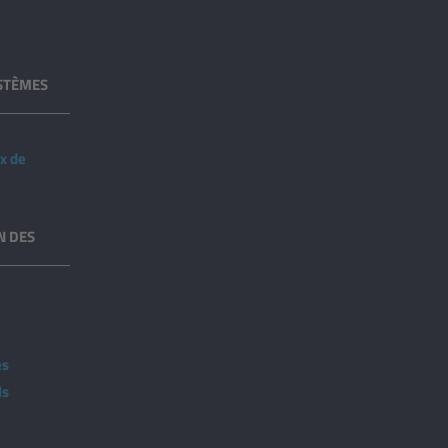
YSTÈMES
ux de
N DES
es
ls