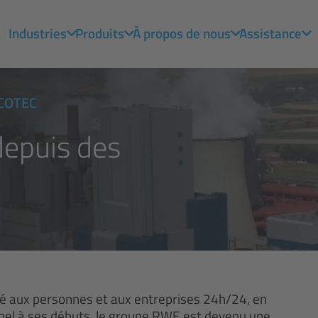
Industries
Produits
À propos de nous
Assistance
UCOTEC
depuis des
ité aux personnes et aux entreprises 24h/24, en
ionnel à ses débuts, le groupe RWE est devenu une