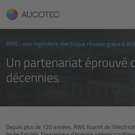
AUCOTEC
RWE : une ingénierie électrique réussie grâce à A
Un partenariat éprouvé 
décennies
Depuis plus de 120 années, RWE fournit de l'électric
toute fiabilité. Fournisseur d'énergie intégré tradit