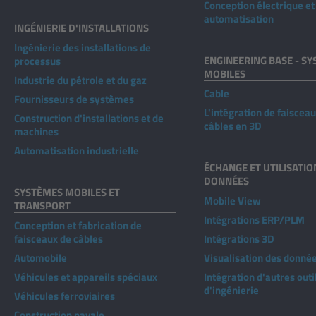
Conception électrique et
automatisation
INGÉNIERIE D'INSTALLATIONS
Ingénierie des installations de
ENGINEERING BASE - S
processus
MOBILES
Industrie du pétrole et du gaz
Cable
Fournisseurs de systèmes
L'intégration de faiscea
Construction d'installations et de
câbles en 3D
machines
Automatisation industrielle
ÉCHANGE ET UTILISATIO
DONNÉES
SYSTÈMES MOBILES ET
Mobile View
TRANSPORT
Intégrations ERP/PLM
Conception et fabrication de
faisceaux de câbles
Intégrations 3D
Automobile
Visualisation des donné
Véhicules et appareils spéciaux
Intégration d'autres outi
d'ingénierie
Véhicules ferroviaires
Construction navale