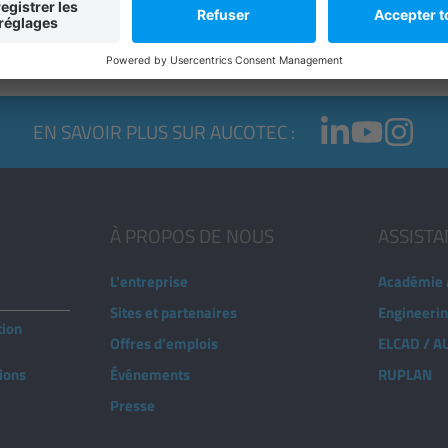
TEC, la documentation complète de l'installation
EN SAVOIR PLUS SUR AUCOTEC :
À PROPOS DE NOUS
ASSIST
L'entreprise
Académie
Sites et partenaires
Engineeri
tion
Offres d'emplois
ELCAD / 
tions
Événements
RUPLAN
Presse