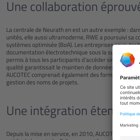
Une collaboration éprouv
La centrale de Neurath en est un autre exemple : dans 
unités, elle aussi ultramoderne, RWE a poursuivi sa 
systèmes optimisée (BoA). Les entreprises sous-trai
documentation électrotechnique sous la supervision 
permis à tous les participants d'accéder simultaném
qualité garantissait le maintien de données à jour et 
AUCOTEC comprenait également des formations complèt
gestion des noms de projets.
Une intégration étendue
Depuis la mise en service, en 2010, AUCOTEC superv