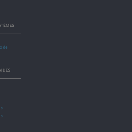
YSTÈMES
ux de
N DES
es
ls