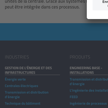
unités de la centrale. Grâce aux systèmes IAO d'AUCO
peut être intégrée dans ces processus.
INDUSTRIES
PRODUITS
GESTION DE L'ÉNERGIE ET DES
ENGINEERING BASE -
INFRASTRUCTURES
INSTALLATIONS
Énergie verte
Transmission et distribu
d'énergie
Centrales électriques
L'ingénierie des installa
Transmission et distribution
d'énergie
FEED
Technique du bâtiment
Ingénierie de processus