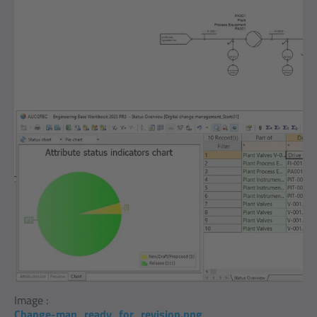
Image :
Change-man_ready_for_revision.png