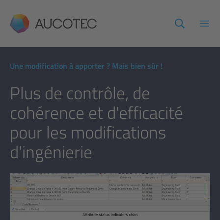
AUCOTEC
Ouvr
Une modification à apporter ? Mais bien sûr !
Plus de contrôle, de
cohérence et d'efficacité
pour les modifications
d'ingénierie