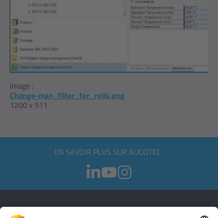
Image :
Change-man_filter_for_rolls.png
1200 x 511
EN SAVOIR PLUS SUR AUCOTEC :