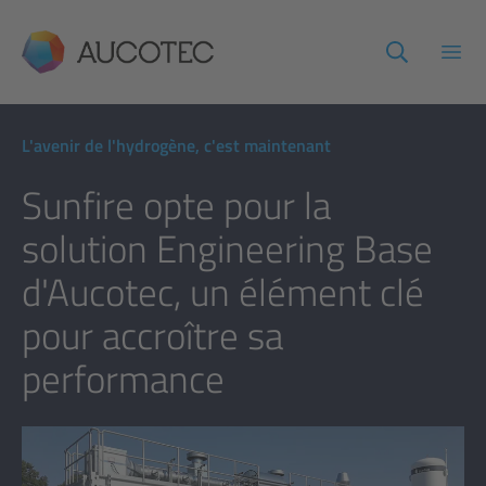
AUCOTEC
Ouvr
L'avenir de l'hydrogène, c'est maintenant
Sunfire opte pour la
solution Engineering Base
d'Aucotec, un élément clé
pour accroître sa
performance