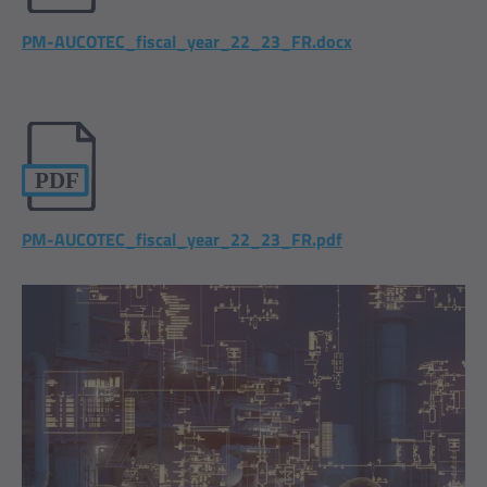
PM-AUCOTEC_fiscal_year_22_23_FR.docx
PM-AUCOTEC_fiscal_year_22_23_FR.pdf