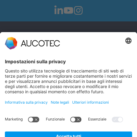
CONTATTI
CONTATTACI
Telefono +49 511 6103 0
AUCOTEC AG
Hannoversche Straße 105
30916 Isernhagen
Germany